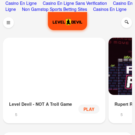
Casino En Ligne
Casino En Ligne Sans Verification
Casino En
Ligne
Non Gamstop Sports Betting Sites
Casinos En Ligne
≡
Level Devil - NOT A Troll Game
Rupert Re
PLAY
5
5