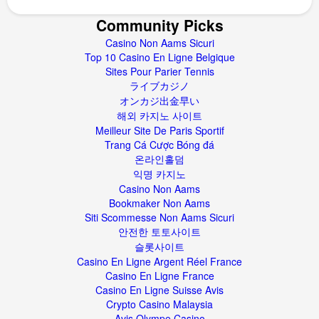
Community Picks
Casino Non Aams Sicuri
Top 10 Casino En Ligne Belgique
Sites Pour Parier Tennis
ライブカジノ
オンカジ出金早い
해외 카지노 사이트
Meilleur Site De Paris Sportif
Trang Cá Cược Bóng đá
온라인홀덤
익명 카지노
Casino Non Aams
Bookmaker Non Aams
Siti Scommesse Non Aams Sicuri
안전한 토토사이트
슬롯사이트
Casino En Ligne Argent Réel France
Casino En Ligne France
Casino En Ligne Suisse Avis
Crypto Casino Malaysia
Avis Olympe Casino