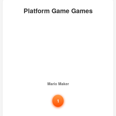
Platform Game Games
Mario Maker
1